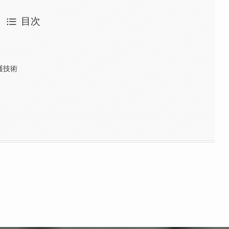
目次
護技術