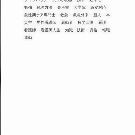
勉強
勉強方法
参考書
大学院
急変対応
急性期ケア専門士
救急
救急外来
新人
本
災害
男性看護師
異動者
疲労回復
看護
看護師
看護師人生
知識・技術
資格
転職
連勤