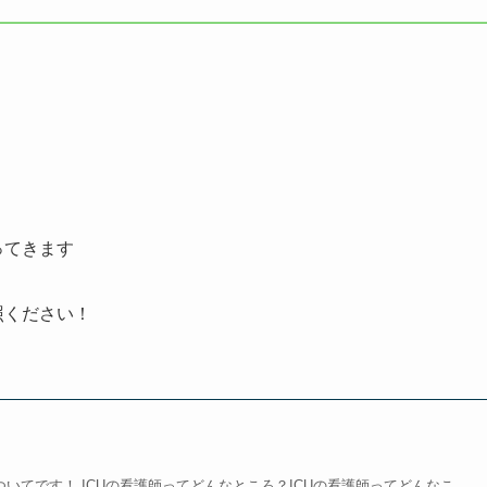
ってきます
照ください！
ついてです！ ICUの看護師ってどんなところ？ICUの看護師ってどんなこ