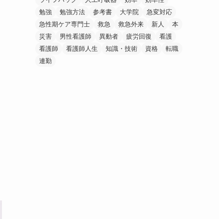
勉強
勉強方法
参考書
大学院
急変対応
急性期ケア専門士
救急
救急外来
新人
本
災害
男性看護師
異動者
疲労回復
看護
看護師
看護師人生
知識・技術
資格
転職
連勤