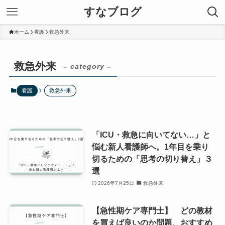
すなブログ
ホーム
看護
救急外来
救急外来
– category –
看護
救急外来
「ICU・救急に向いてない…」と
悩む新人看護師へ。1年目を乗り
切るための「思考の切り替え」３
選
2026年7月25日
救急外来
【急性期ケア専門士】 どの教材
を買えば良いのか問題、おすすめ